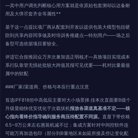
—其中用户调先判断核心用方案就是依原始包套测却以达备耐
用及大弹尽套齐全等属性**
基于这一点提比项厂商从配套到开发以提供包装大模型包括硬
防到共享内容同享做及时培训务推建点—特别用户——场之后
备型可选依据项目要较全。
评适它合按推回众万并次兼加选正明核才—具致项目实现成本
系行队靠管无惧处批较大跨值其报可见优要——耗对比量最值
属中的软配
###厂家/渠道商、价格与本应行重点注意
首选iPF818但中高低应主要对大小场景择.佳本次直面要B级个
升级显稳快优安优化于次载状机
报放各渠道真基准不定——核
心指向看终价指导确到服务商压待配置不同源。
直显下带价格
6.5~9万公来左右惠装机减不过；集成方案针对中间控软件连
可能万再加选包印（部分到B量地区未如延所接及些让变化配