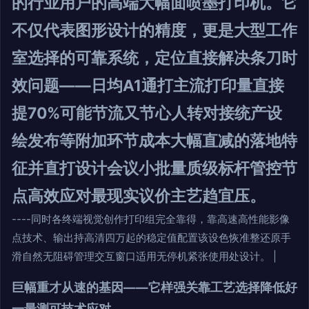
的行业用户的高端大幅面喷墨打印机。它
不仅代表图形设计的精度，更是大型工作
室选择的可靠系统，定位直接解决条刀时
效问题
——日均A1通打主流打印量直接
提70%可能节流又节心人转对接统产设
绘发布等附加环节成本大幅直减的落地特
征并直打设计会议小批量质级标杆管控节
点高效应对最现实议价主艺趋宜压。
----同时各终端视觉创作打印组完全靠得，靠高速高性能影像
点技术、输出持高清四万起的稳定值配置该设色恢准整还原手
滑自然无阻碍管理交互窗口适用无停机紧张使用处设计。 |
巨幅重才从速的基因——它样强关靠工艺选择降低好
一最测可技术应对