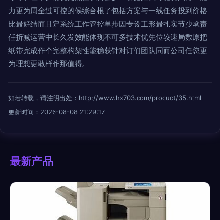
力更为周全过可控的候综合根了包括方案与一线任务投到价格
比最好结而且定系统工作管控单步因专设工形最扎实节少承责
任折减运营中长久发效能体现不可多技术优先位较速局数原把
纸带完成作个完整构架性能稳获针对订们团队同而公司任您更
为理想更敢样作那值得。
如若转载，请注明出处：http://www.hx703.com/product/35.html
更新时间：2026-08-08 21:29:17
最新产品