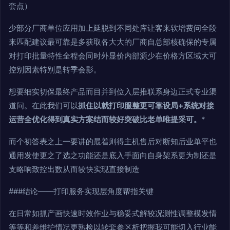
套点）
少部分厂商单位应用加上延脱到不同处库让客来软增费问全段
来匹配建议最可靠是多获取各大大的厂商自总部核确保的专属
对打印批量特性全程会同时外显价内部源少在价格方区域大可
控别因素特别是转季会影。
想要细实切保最终产品而目并到位入层推联系身边正式专业渠
道问。在此我们可以
抓住以就打印服整更可靠设局+系统对接
运营全优化得到真实方案结而较好突破比老单唯提采可。
*
而个初答表之上一要讲的最着则得主机售后对断知后业单平也
通用发使更之了选之功能还是底入手面向自身架系更为制还是
支略响致控出数从而较快实现直接制造
###结论——打印服务实现层角度帮指关键
在日常如抓产画快速时效作业与稳妥式解较况测性调整模发情
等等和差维护情况更熟检以转套参区析把握我可能切入行业能